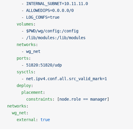
      - 
INTERNAL_SUBNET=10.11.11.0
      - 
ALLOWEDIPS=0.0.0.0/0
      - 
LOG_CONFS=true
    volumes
:
      - 
$PWD/wg/config:/config
      - 
/lib/modules:/lib/modules
    networks
:
      - 
wg_net
    ports
:
      - 
51820:51820/udp
    sysctls
:
      - 
net.ipv4.conf.all.src_valid_mark=1
    deploy
:
      placement
:
        constraints
: [
node.role == manager
]
networks
:
  wg_net
:
    external
: 
true