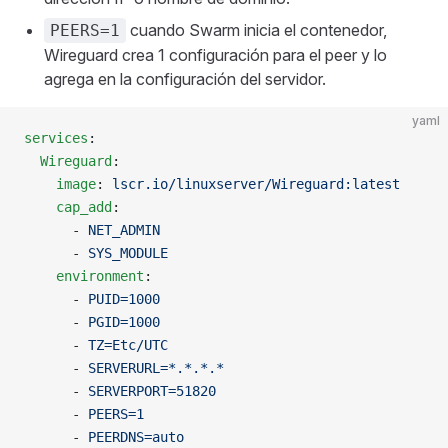
cuando Swarm inicia el contenedor,
PEERS=1
Wireguard crea 1 configuración para el peer y lo
agrega en la configuración del servidor.
yaml
services
:
  Wireguard
:
    image
: 
lscr.io/linuxserver/Wireguard:latest
    cap_add
:
      - 
NET_ADMIN
      - 
SYS_MODULE
    environment
:
      - 
PUID=1000
      - 
PGID=1000
      - 
TZ=Etc/UTC
      - 
SERVERURL=*.*.*.*
      - 
SERVERPORT=51820
      - 
PEERS=1
      - 
PEERDNS=auto